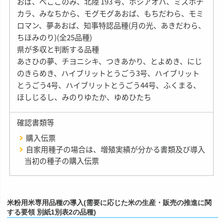
おば、べこごのみ、北陸 193 号、ホシアオバ、ミズホチ
カラ、みなちから、モグモグあおば、もちだわら、モミ
ロマン、夢あおば、知事特認品種(月の光、あきだわら、
ちほみのり)(全25品種)
県が多収と判断する品種
あさひの夢、チヨニシキ、つきあかり、とよめき、にじ
のきらめき、ハイブリットとうごう3号、ハイブリット
とうごう4号、ハイブリットとうごう44号、ふくまる、
ほしじるし、みのりゆたか、ゆめひたち
確認書類等
購入伝票
自家用種子の場合は、増殖実績が分かる書類及び導入
当初の種子の購入伝票
米粉用米専用品種の導入(需要に応じた米の生産・販売の推進に関
する要領 別紙1別表2の品種)