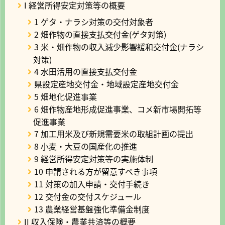
I 経営所得安定対策等の概要
1 ゲタ・ナラシ対策の交付対象者
2 畑作物の直接支払交付金(ゲタ対策)
3 米・畑作物の収入減少影響緩和交付金(ナラシ
対策)
4 水田活用の直接支払交付金
県設定産地交付金・地域設定産地交付金
5 畑地化促進事業
6 畑作物産地形成促進事業、コメ新市場開拓等
促進事業
7 加工用米及び新規需要米の取組計画の提出
8 小麦・大豆の国産化の推進
9 経営所得安定対策等の実施体制
10 申請される方が留意すべき事項
11 対策の加入申請・交付手続き
12 交付金の交付スケジュール
13 農業経営基盤強化準備金制度
II 収入保険・農業共済等の概要