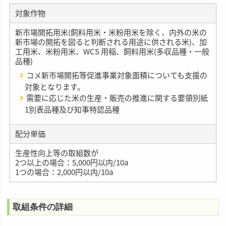
対象作物
新市場開拓用米(飼料用米・米粉用米を除く、内外の米の
新市場の開拓を図ると判断される用途に供される米)、加
工用米、米粉用米、WCS 用稲、飼料用米(多収品種・一般
品種)
コメ新市場開拓等促進事業対象面積についても支援の
対象となります。
需要に応じた米の生産・販売の推進に関する要領別紙
1別表品種及び知事特認品種
配分単価
生産性向上等の取組数が
2つ以上の場合：5,000円以内/10a
1つの場合：2,000円以内/10a
取組条件の詳細