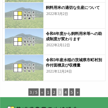
飼料用米の適切な生産について
2022年3月2日
令和4年度から飼料用米等への助
成制度が変わります
2022年2月12日
令和3年産水稲の茨城県市町村別
作付面積及び収穫量
2021年12月24日
3 / 5
«
1
2
3
4
5
»