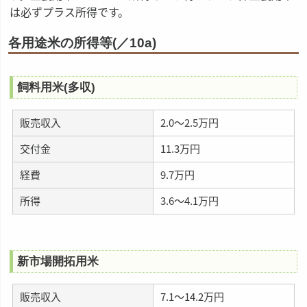
は必ずプラス所得です。
各用途米の所得等(／10a)
飼料用米(多収)
販売収入
2.0〜2.5万円
交付金
11.3万円
経費
9.7万円
所得
3.6～4.1万円
新市場開拓用米
販売収入
7.1～14.2万円