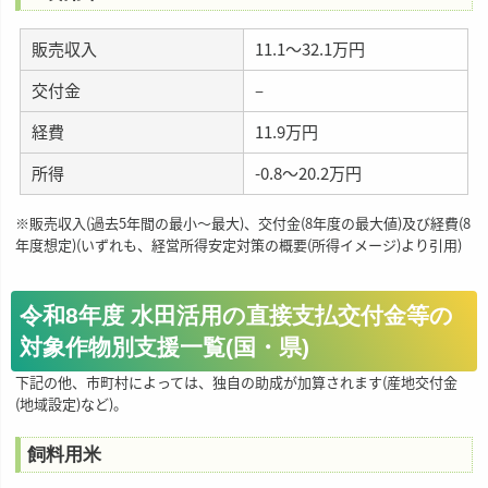
販売収入
11.1～32.1万円
交付金
–
経費
11.9万円
所得
-0.8～20.2万円
※販売収入(過去5年間の最小～最大)、交付金(8年度の最大値)及び経費(8
年度想定)(いずれも、経営所得安定対策の概要(所得イメージ)より引用)
令和8年度 水田活用の直接支払交付金等の
対象作物別支援一覧(国・県)
下記の他、市町村によっては、独自の助成が加算されます(産地交付金
(地域設定)など)。
飼料用米