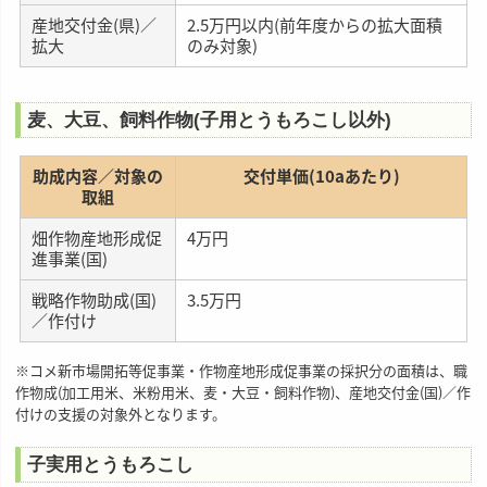
産地交付金(県)／
2.5万円以内(前年度からの拡大面積
拡大
のみ対象)
麦、大豆、飼料作物(子用とうもろこし以外)
助成内容／対象の
交付単価(10aあたり)
取組
畑作物産地形成促
4万円
進事業(国)
戦略作物助成(国)
3.5万円
／作付け
※コメ新市場開拓等促事業・作物産地形成促事業の採択分の面積は、職
作物成(加工用米、米粉用米、麦・大豆・飼料作物)、産地交付金(国)／作
付けの支援の対象外となります。
子実用とうもろこし