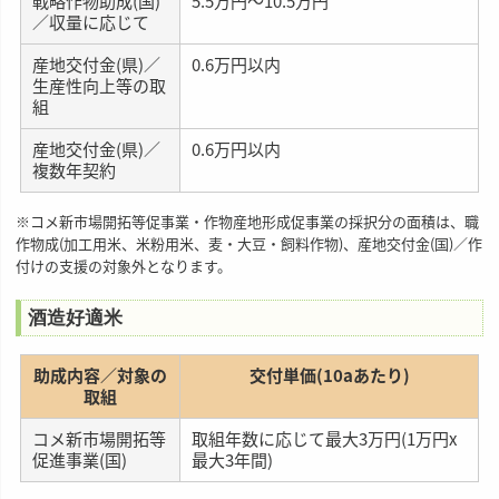
戦略作物助成(国)
5.5万円〜10.5万円
／収量に応じて
産地交付金(県)／
0.6万円以内
生産性向上等の取
組
産地交付金(県)／
0.6万円以内
複数年契約
※コメ新市場開拓等促事業・作物産地形成促事業の採択分の面積は、職
作物成(加工用米、米粉用米、麦・大豆・飼料作物)、産地交付金(国)／作
付けの支援の対象外となります。
酒造好適米
助成内容／対象の
交付単価(10aあたり)
取組
コメ新市場開拓等
取組年数に応じて最大3万円(1万円x
促進事業(国)
最大3年間)