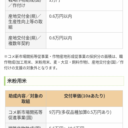
／作付け
産地交付金(県)／
0.6万円以内
生産性向上等の取
組
産地交付金(県)／
0.6万円以内
複数年契約
※コメ新市場開拓等促事業・作物産地形成促事業の採択分の面積は、職
作物成(加工用米、米粉用米、麦・大豆・飼料作物)、産地交付金(国)／作
付けの支援の対象外となります。
米粉用米
助成内容／対象の
交付単価(10aあたり)
取組
コメ新市場開拓等
9万円(多収品種加算0.5万円あり)
促進事業(国)