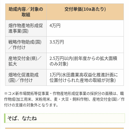
助成内容／対象の
交付単価(10aあたり)
取組
畑作物產地形成促
4万円
進事業(国)
戦略作物助成(国)
3.5万円
／作付け
産地交付金(県)／
2.5万円以内(前年度からの拡大面積
拡大
のみ対象)
畑地化促進助成
1万円(水田農業高収益化推進計画に
(国)／作付け
位置付けられた産地の取組が対象)
※コメ新市場開拓等促事業・作物産地形成促事業の採択分の面積は、職
作物成(加工用米、米粉用米、麦・大豆・飼料作物)、産地交付金(国)／作
付けの支援の対象外となります。
そば、なたね