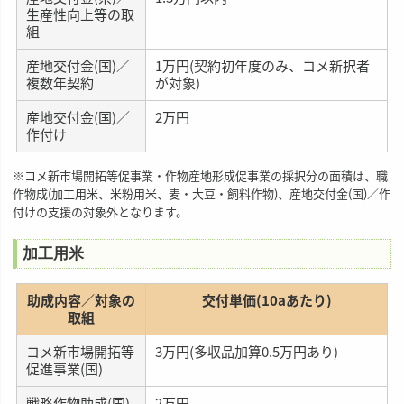
生産性向上等の取
組
産地交付金(国)／
1万円(契約初年度のみ、コメ新択者
複数年契約
が対象)
産地交付金(国)／
2万円
作付け
※コメ新市場開拓等促事業・作物産地形成促事業の採択分の面積は、職
作物成(加工用米、米粉用米、麦・大豆・飼料作物)、産地交付金(国)／作
付けの支援の対象外となります。
加工用米
助成内容／対象の
交付単価(10aあたり)
取組
コメ新市場開拓等
3万円(多収品加算0.5万円あり)
促進事業(国)
戦略作物助成(国)
2万円