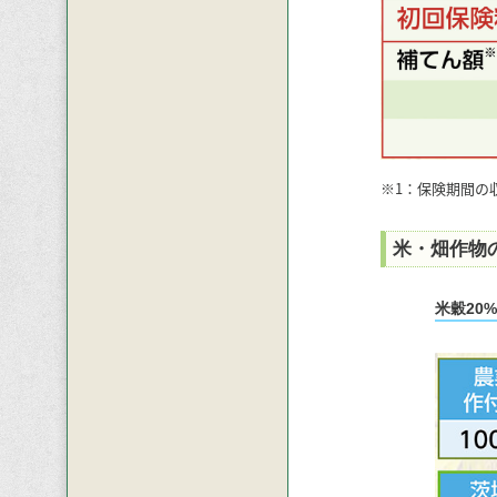
※1：保険期間の
米・畑作物
米穀20