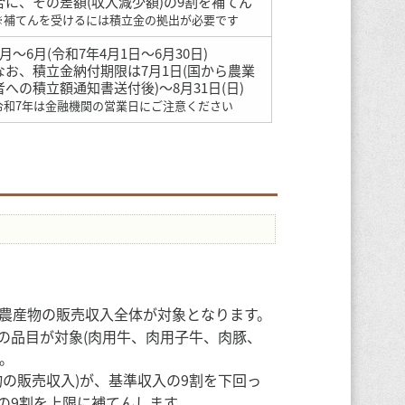
合に、その差額(収入減少額)の9割を補てん
※補てんを受けるには積立金の拠出が必要です
4月～6月(令和7年4月1日～6月30日)
なお、積立金納付期限は7月1日(国から農業
者への積立額通知書送付後)～8月31日(日)
令和7年は金融機関の営業日にご注意ください
農産物の販売収入全体が対象となります。
の品目が対象(肉用牛、肉用子牛、肉豚、
す。
物の販売収入)が、基準収入の9割を下回っ
の9割を上限に補てんします。