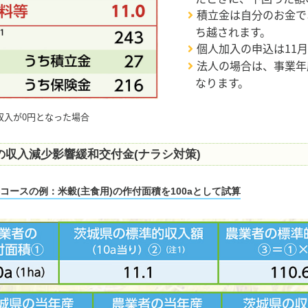
積立金は自分のお金で
ち越されます。
個人加入の申込は11
法人の場合は、事業年
なります。
収入が0円となった場合
の収入減少影響緩和交付金(ナラシ対策)
%コースの例：米穀(主食用)の作付面積を100aとして試算