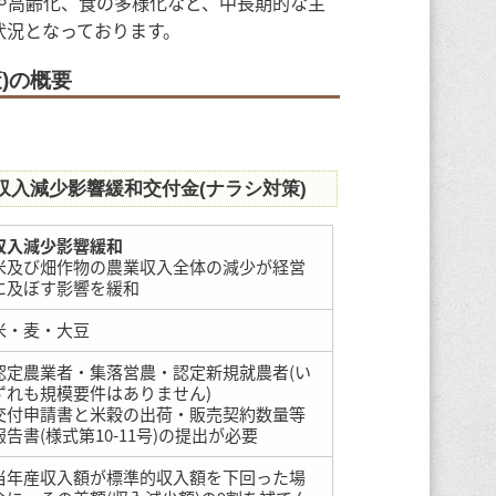
や高齢化、食の多様化など、中長期的な主
状況となっております。
)の概要
収入減少影響緩和交付金(ナラシ対策)
収入減少影響緩和
米及び畑作物の農業収入全体の減少が経営
に及ぼす影響を緩和
米・麦・大豆
認定農業者・集落営農・認定新規就農者(い
ずれも規模要件はありません)
交付申請書と米穀の出荷・販売契約数量等
報告書(様式第10-11号)の提出が必要
当年産収入額が標準的収入額を下回った場