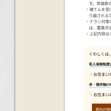
す。茨城県
補てんを受
り越される
ナラシ対策
は、農業共
上記内容は
くわしくは
収入保険制度
お住まい
米・畑作物の
お住まい
県内の地