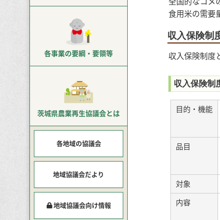
全国的なコメ
食用米の需要
収入保険制
各事業の
要綱・要領等
収入保険制度
収入保険制
目的・機能
茨城県農業再生
協議会とは
各地域の協議会
品目
地域協議会だより
対象
内容
地域協議会向け情報