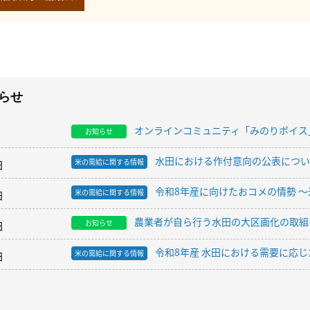
らせ
オンラインコミュニティ「みのりボイス
お知らせ
水田における作付意向の公表について
米の需給に関する情報
日
令和8年産に向けたおコメの情勢 〜
米の需給に関する情報
日
農業者が自ら行う水田の大区画化の取組
お知らせ
日
令和8年産 水田における需要に応
米の需給に関する情報
日