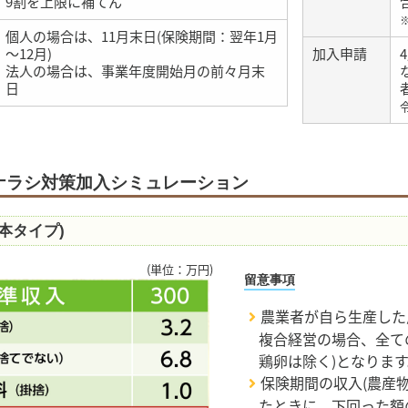
9割を上限に補てん
個人の場合は、11月末日(保険期間：翌年1月
～12月)
加入申請
法人の場合は、事業年度開始月の前々月末
日
ナラシ対策加入シミュレーション
本タイプ)
(単位：万円)
留意事項
農業者が自ら生産した
複合経営の場合、全て
鶏卵は除く)となりま
保険期間の収入(農産
たときに、下回った額