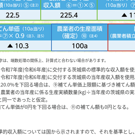
字は、端数処理の関係上、計算式と合わない場合があります。
、令和7年度(令和6年産)に交付する茨城県の標準的な収入額を
、令和7年度(令和6年産)に交付する茨城県の当年産収入額を使用
▲20.0%を下回る場合は、⑨補てん単価上限額に基づき補てん
、農業者の当年産に係る生産実績数量(kg)÷当年産の茨城県の
と同一であったと仮定。
補てん単価が0円を下回る場合は、⑪の補てん額も0円となる。
準的収入額については国から示されますので、それを基準とし