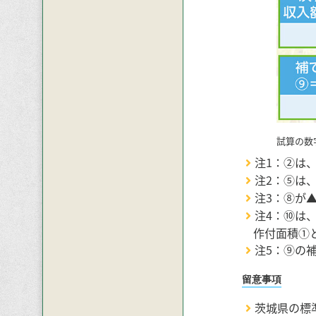
試算の数
注1：②は
注2：⑤は
注3：⑧が
注4：⑩は
作付面積①
注5：⑨の
留意事項
茨城県の標