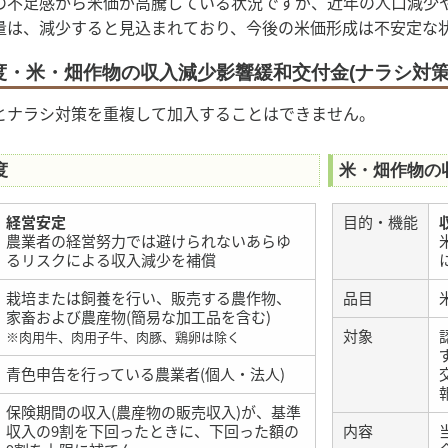
の不足感から米価が高騰している状況ですが、近年の人口減少
量は、減少すると見込まれており、今後の米価形成は不安定な
度・米・畑作物の収入減少影響緩和交付金(ナラシ対策
とナラシ対策を重複して加入することはできません。
度
米・畑作物の
経営安定
目的・機能
農業者の経営努力では避けられないあらゆ
るリスクによる収入減少を補償
栽培または飼養を行い、販売する農作物、
品目
家畜および農産物(簡易な加工品を含む)
対象
※肉用牛、肉用子牛、肉豚、鶏卵は除く
青色申告を行っている農業者(個人・法人)
保険期間の収入(農産物の販売収入)が、基準
収入の9割を下回ったときに、下回った額の
内容