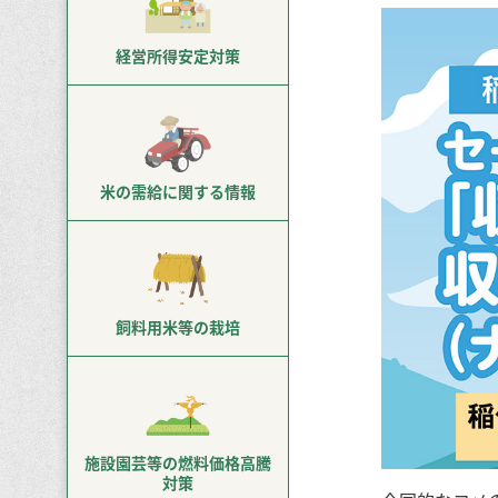
経営所得
安定対策
米の需給に
関する情報
飼料用米等
の栽培
施設園芸等の
燃料価格高騰
対策