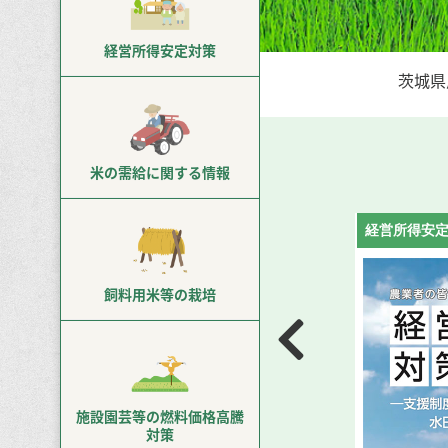
経営所得
安定対策
茨城県
米の需給に
関する情報
令和8年産米
得安定対策等の概要」パンフレットが完成しました。
し、需要に応じた生産・販売に積極的に取り組んで
飼料用米等
の栽培
定を図ってくださるよう、よろしくお願いします。
くわしくはこちら
施設園芸等の
燃料価格高騰
対策