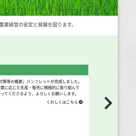
農業経営の安定と発展を図ります。
令和8年産 水田
安定に関する基本指針」を令和7年10月31日に
8/9年主食用米等需要量の上位値である711
として、令和8年産主食用米等生産量見通しを
くわしくはこちら