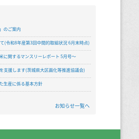
」のご案内
(令和8年産第3回中間的取組状況 6月末時点)
米に関するマンスリーレポート 5月号〜
を支援します(茨城県大区画化等推進協議会)
じた生産に係る基本方針
お知らせ一覧へ