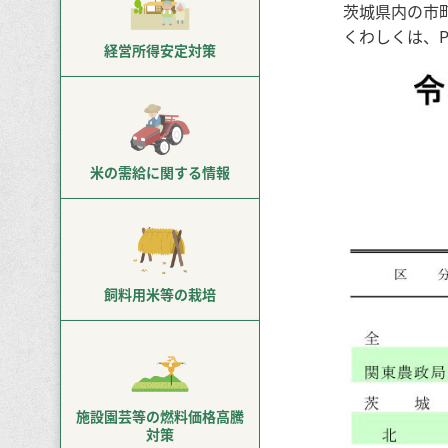
茨城県内の市
くわしくは、
経営所得
安定対策
米の需給に
関する情報
飼料用米等
の栽培
施設園芸等の
燃料価格高騰
対策