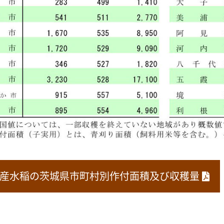
年産水稲の茨城県市町村別作付面積及び収穫量