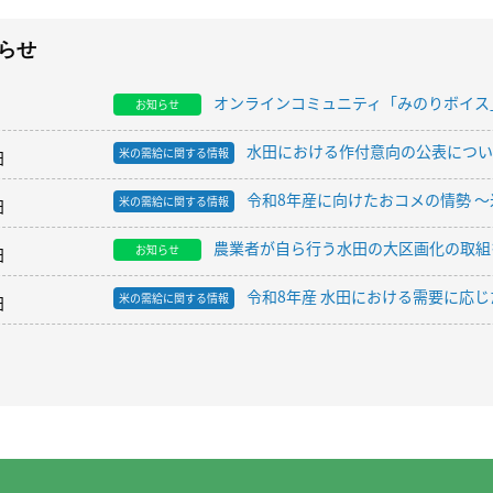
らせ
オンラインコミュニティ「みのりボイス
お知らせ
水田における作付意向の公表について
米の需給に関する情報
日
令和8年産に向けたおコメの情勢 〜
米の需給に関する情報
日
農業者が自ら行う水田の大区画化の取組
お知らせ
日
令和8年産 水田における需要に応
米の需給に関する情報
日