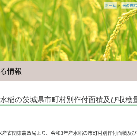
ホーム
>
米の需給
る情報
産水稲の茨城県市町村別作付面積及び収穫
水産省関東農政局より、令和3年産水稲の市町村別作付面積及