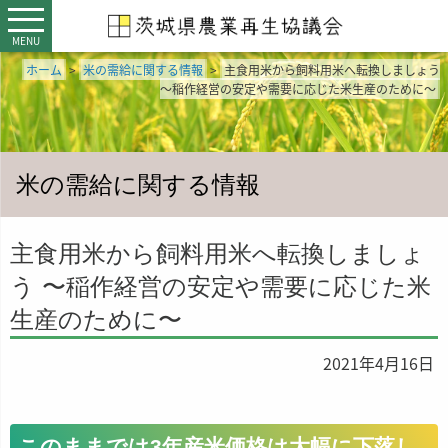
MENU
ホーム
>
米の需給に関する情報
>
主食用米から飼料用米へ転換しましょう
〜稲作経営の安定や需要に応じた米生産のために〜
米の需給に関する情報
主食用米から飼料用米へ転換しましょ
う 〜稲作経営の安定や需要に応じた米
生産のために〜
2021年4月16日
このままでは3年産米価格は大幅に下落し