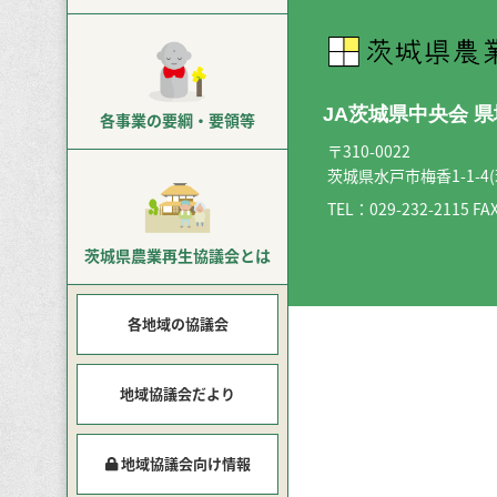
JA茨城県中央会 
各事業の
要綱・要領等
〒310-0022
茨城県水戸市梅香1-1-4
TEL：
029-232-2115
FAX
茨城県農業再生
協議会とは
各地域の協議会
地域協議会だより
地域協議会向け情報