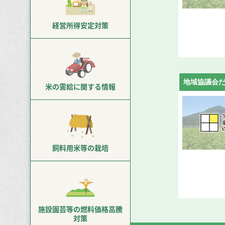
経営所得
安定対策
地域協議会
米の需給に
関する情報
飼料用米等
の栽培
施設園芸等の
燃料価格高騰
対策