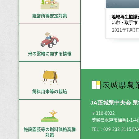
経営所得
安定対策
地域再生協議
い市・取手市
2021年7月3
米の需給に
関する情報
飼料用米等
の栽培
JA茨城県中央会 
〒310-0022
茨城県水戸市梅香1-1-4
TEL：
029-232-2115
FAX
施設園芸等の
燃料価格高騰
対策