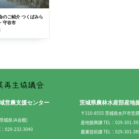
会のご紹介 つくばみら
・守谷市
日
県域営農支援センター
茨城県農林水産部産地
〒310-8555 茨城県水戸市笠原
(茨城県JA会館)
産地振興課 TEL：
029-301-39
：029-232-3040
農業技術課 TEL：
029-301-38